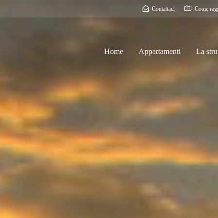
Contattaci
Come ragg
Home
Appartamenti
La stru