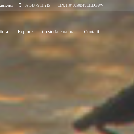
iungerci
+39 348 79 11 215
CIN: IT048050B4VCI5DGWV
ttura
Explore
tra storia e natura
Contatti