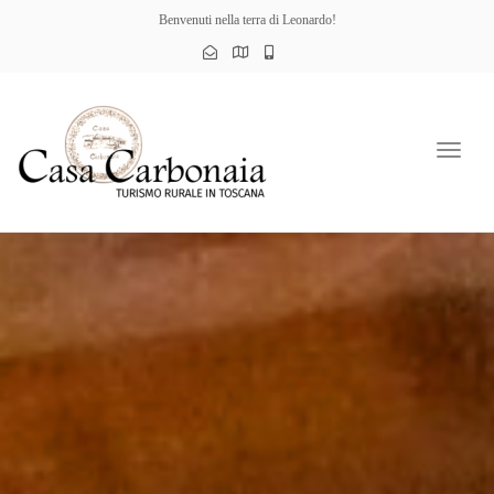
Benvenuti nella terra di Leonardo!
Toggl
naviga