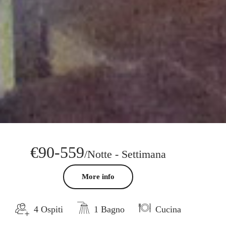
€90-559
/Notte - Settimana
More info
4 Ospiti
1 Bagno
Cucina